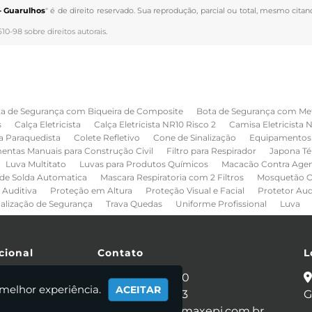
- Guarulhos
" é de direito reservado. Sua reprodução, parcial ou total, mesmo citan
610-98 sobre direitos autorais
.
a de Segurança com Biqueira de Composite
Bota de Segurança com Me
s
Calça Eletricista
Calça Eletricista NR10 Risco 2
Camisa Eletricista 
a Paraquedista
Colete Refletivo
Cone de Sinalização
Equipamentos 
entas Manuais para Construção Civil
Filtro para Respirador
Japona Té
Luva Multitato
Luvas para Produtos Químicos
Macacão Contra Age
de Solda Automatica
Mascara Respiratoria com 2 Filtros
Mosquetão O
 Auditiva
Proteção em Altura
Proteção Visual e Facial
Protetor Au
nalização de Segurança
Trava Quedas
Uniforme Profissional
Luva
cional
Contato
L
e
(11) 2086-4440
 melhor experiência.
ACEITAR
 Somos
(11) 95281-0053
G
utos
vendas@segmaxepi.com.br