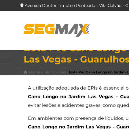
Avenida Doutor Timóteo Penteado - Vila Galvão - G
Bota Pvc Cano Longo
Las Vegas - Guarulho
Home
»
Informações
»
Bota Pvc Cano Longo no Jardim L
A utilização adequada de EPIs é essencial 
Cano Longo no Jardim Las Vegas - Gua
evitar lesões e acidentes graves, como que
Em ambientes com presença de líquidos, u
Cano Longo no Jardim Las Vegas - Guar