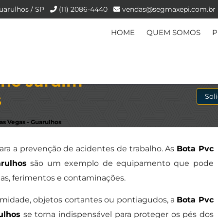
uarulhos / SP
(11) 2086-4440
vendas@segmaxepi.com.br
HOME
QUEM SOMOS
P
 no Jardim
s
Sol
as Vegas - Guarulhos
para a prevenção de acidentes de trabalho. As
Bota Pvc
rulhos
são um exemplo de equipamento que pode
das, ferimentos e contaminações.
midade, objetos cortantes ou pontiagudos, a
Bota Pvc
ulhos
se torna indispensável para proteger os pés dos