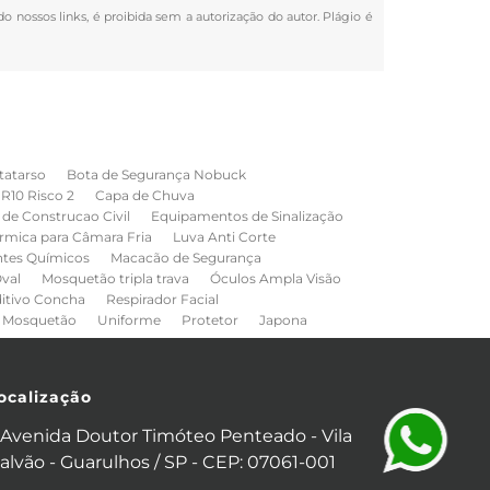
do nossos links, é proibida sem a autorização do autor. Plágio é
tatarso
Bota de Segurança Nobuck
NR10 Risco 2
Capa de Chuva
de Construcao Civil
Equipamentos de Sinalização
rmica para Câmara Fria
Luva Anti Corte
ntes Químicos
Macacão de Segurança
val
Mosquetão tripla trava
Óculos Ampla Visão
ditivo Concha
Respirador Facial
Mosquetão
Uniforme
Protetor
Japona
ocalização
Avenida Doutor Timóteo Penteado - Vila
alvão - Guarulhos / SP - CEP: 07061-001