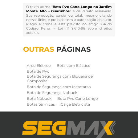
O texto acima "
Bota Pvc Cano Longo no Jardim
Monte Alto - Guarulhos
" é de direito reservado.
Sua reprodução, parcial ou total, mesmo citando
nossos links, é proibida sem a autorização do autor.
Plágio é crime e está previsto no artigo 184 do
Código Penal. –
Lei n° 9.610-98 sobre direitos
autorais
.
OUTRAS
PÁGINAS
Arco Elétrico
Bota com Elástico
Bota de Pvc
Bota de Segurança com Biqueira de
Composite
Bota de Segurança com Metatarso
Bota de Segurança Nobuck
Bota Nobuck
Bota Pvc Cano Longo
Botas térmicas
Calça Eletricista
Calça Eletricista NR10 Risco 2
Camisa Eletricista NR10 Risco 2
Capa de Chuva
Cinto de Segurança para Eletricista
Cinto de Seguranca Paraquedista