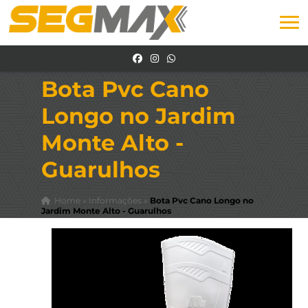
Bota Pvc Cano
Longo no Jardim
Monte Alto -
Guarulhos
Home
»
Informações
»
Bota Pvc Cano Longo no
Jardim Monte Alto - Guarulhos