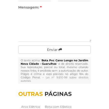
Mensagem:
*
Enviar
O texto acima "
Bota Pvc Cano Longo no Jardim
Nova Cidade - Guarulhos
" é de direito reservado.
Sua reprodução, parcial ou total, mesmo citando
nossos links, é proibida sem a autorização do autor.
Plágio é crime e está previsto no artigo 184 do
Código Penal. –
Lei n° 9.610-98 sobre direitos
autorais
.
OUTRAS
PÁGINAS
Arco Elétrico
Bota com Elástico