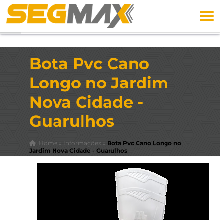
Bota Pvc Cano
Longo no Jardim
Nova Cidade -
Guarulhos
Home
»
Informações
»
Bota Pvc Cano Longo no
Jardim Nova Cidade - Guarulhos