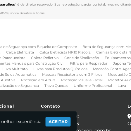
uarulhos
" é de direito reservado. Sua reprodução, parcial ou total, mesmo citand
610-98 sobre direitos autorais
.
a de Segurança com Biqueira de Composite
Bota de Segurança com Me
s
Calça Eletricista
Calça Eletricista NR10 Risco 2
Camisa Eletricista 
a Paraquedista
Colete Refletivo
Cone de Sinalização
Equipamentos 
entas Manuais para Construção Civil
Filtro para Respirador
Japona Té
Luva Multitato
Luvas para Produtos Químicos
Macacão Contra Age
de Solda Automatica
Mascara Respiratoria com 2 Filtros
Mosquetão O
 Auditiva
Proteção em Altura
Proteção Visual e Facial
Protetor Au
nalização de Segurança
Trava Quedas
Uniforme Profissional
Luva
cional
Contato
L
e
(11) 2086-4440
 melhor experiência.
ACEITAR
 Somos
(11) 95281-0053
G
utos
vendas@segmaxepi.com.br