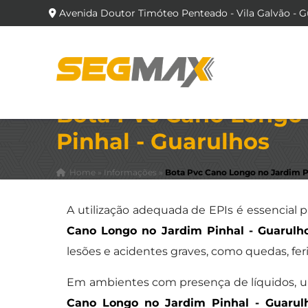
Avenida Doutor Timóteo Penteado - Vila Galvão - G
Bota Pvc Cano Longo
Pinhal - Guarulhos
Home
»
Informações
»
Bota Pvc Cano Longo no Jardim P
A utilização adequada de EPIs é essencial 
Cano Longo no Jardim Pinhal - Guarulh
lesões e acidentes graves, como quedas, f
Em ambientes com presença de líquidos, u
Cano Longo no Jardim Pinhal - Guarul