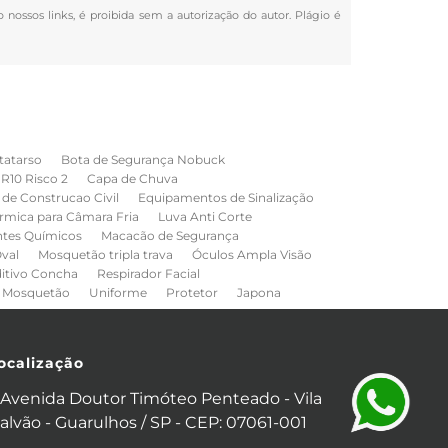
o nossos links, é proibida sem a autorização do autor. Plágio é
tatarso
Bota de Segurança Nobuck
NR10 Risco 2
Capa de Chuva
de Construcao Civil
Equipamentos de Sinalização
rmica para Câmara Fria
Luva Anti Corte
ntes Químicos
Macacão de Segurança
val
Mosquetão tripla trava
Óculos Ampla Visão
ditivo Concha
Respirador Facial
Mosquetão
Uniforme
Protetor
Japona
ocalização
Avenida Doutor Timóteo Penteado - Vila
alvão - Guarulhos / SP - CEP: 07061-001