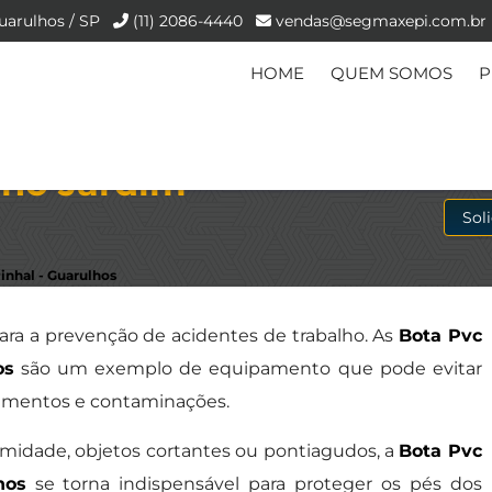
uarulhos / SP
(11) 2086-4440
vendas@segmaxepi.com.br
HOME
QUEM SOMOS
P
 no Jardim
Sol
inhal - Guarulhos
para a prevenção de acidentes de trabalho. As
Bota Pvc
os
são um exemplo de equipamento que pode evitar
erimentos e contaminações.
midade, objetos cortantes ou pontiagudos, a
Bota Pvc
hos
se torna indispensável para proteger os pés dos