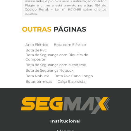
nossos links, é proibida sem a autorização do autor.
Plágio é crime e está previsto no artigo 184 do
Código Penal. –
Lei n° 9.610-98 sobre direitos
autorais
.
OUTRAS
PÁGINAS
Arco Elétrico
Bota com Elástico
Bota de Pvc
Bota de Segurança com Biqueira de
Composite
Bota de Segurança com Metatarso
Bota de Segurança Nobuck
Bota Nobuck
Bota Pvc Cano Longo
Botas térmicas
Calça Eletricista
Calça Eletricista NR10 Risco 2
Camisa Eletricista NR10 Risco 2
Capa de Chuva
Cinto de Segurança para Eletricista
Cinto de Seguranca Paraquedista
Colete Refletivo
Cone de Sinalização
Equipamentos de Construcao Civil
Institucional
Equipamentos de Sinalização