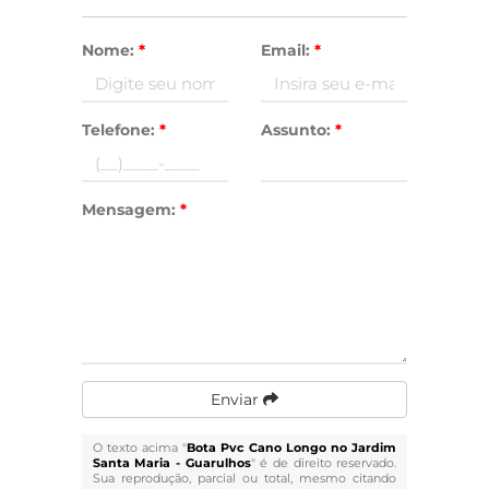
Nome:
*
Email:
*
Telefone:
*
Assunto:
*
Mensagem:
*
Enviar
O texto acima "
Bota Pvc Cano Longo no Jardim
Santa Maria - Guarulhos
" é de direito reservado.
Sua reprodução, parcial ou total, mesmo citando