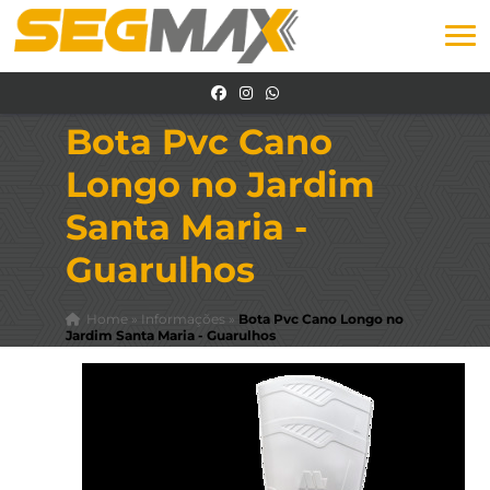
Bota Pvc Cano
Longo no Jardim
Santa Maria -
Guarulhos
Home
»
Informações
»
Bota Pvc Cano Longo no
Jardim Santa Maria - Guarulhos