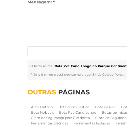
Mensagem:
*
O texto acima "
Bota Pvc Cano Longo no Parque Continenta
Plágio é crime e está previsto no artigo 184 do Código Penal. 
OUTRAS
PÁGINAS
Arco Elétrico
Bota com Elástico
Bota de Pvc
Bot
Bota Nobuck
Bota Pvc Cano Longo
Botas térmica
Cinto de Segurança para Eletricista
Cinto de Seguranc
Ferramentas Eletricas
Ferramentas Isoladas
Ferram