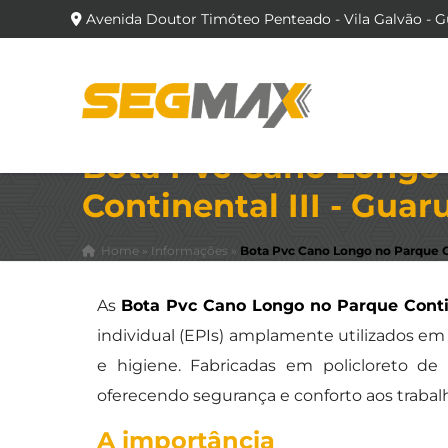
Avenida Doutor Timóteo Penteado - Vila Galvão - G
Bota Pvc Cano Longo
Continental III - Guar
Home
»
Informações
»
Bota Pvc Cano Longo no Parque Co
As
Bota Pvc Cano Longo no Parque Contin
individual (EPIs) amplamente utilizados e
e higiene. Fabricadas em policloreto de v
oferecendo segurança e conforto aos traba
A importância