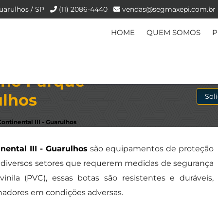
uarulhos / SP
(11) 2086-4440
vendas@segmaxepi.com.br
HOME
QUEM SOMOS
P
 no Parque
ulhos
Sol
ntinental III - Guarulhos
ental III - Guarulhos
são equipamentos de proteção
m diversos setores que requerem medidas de segurança
inila (PVC), essas botas são resistentes e duráveis,
lhadores em condições adversas.