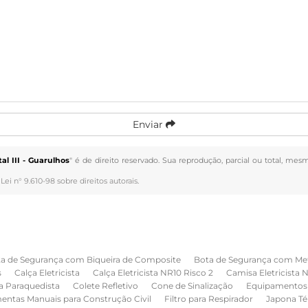
Enviar
l III - Guarulhos
" é de direito reservado. Sua reprodução, parcial ou total, mes
–
Lei n° 9.610-98 sobre direitos autorais
.
a de Segurança com Biqueira de Composite
Bota de Segurança com Me
s
Calça Eletricista
Calça Eletricista NR10 Risco 2
Camisa Eletricista 
a Paraquedista
Colete Refletivo
Cone de Sinalização
Equipamentos 
entas Manuais para Construção Civil
Filtro para Respirador
Japona Té