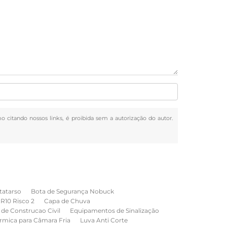
mo citando nossos links, é proibida sem a autorização do autor.
tatarso
Bota de Segurança Nobuck
NR10 Risco 2
Capa de Chuva
de Construcao Civil
Equipamentos de Sinalização
rmica para Câmara Fria
Luva Anti Corte