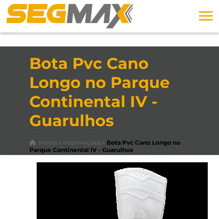
Bota Pvc Cano
Longo no Parque
Continental IV -
Guarulhos
Home
»
Informações
»
Bota Pvc Cano Longo no
Parque Continental IV - Guarulhos