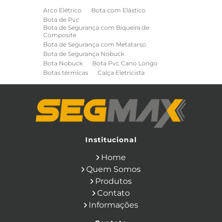
Arco Elétrico
Bota com Elástico
Bota de Pvc
Bota de Segurança com Biqueira de
Composite
Bota de Segurança com Metatarso
Bota de Segurança Nobuck
Bota Nobuck
Bota Pvc Cano Longo
Botas térmicas
Calça Eletricista
Calça Eletricista NR10 Risco 2
Camisa Eletricista NR10 Risco 2
Capa de Chuva
Cinto de Segurança para Eletricista
Cinto de Seguranca Paraquedista
Colete Refletivo
Cone de Sinalização
Equipamentos de Construcao Civil
Institucional
Equipamentos de Sinalização
Home
Ferramentas Eletricas
Ferramentas Isoladas
Quem Somos
Ferramentas Manuais para Construção
Produtos
Civil
Filtro para Respirador
Contato
Japona Térmica para Câmara Fria
Informações
Luva Anti Corte
Luva de Cobertura
Luva de Vaqueta
Luva Isolante