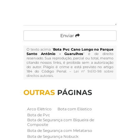
Enviar
O texto acima "
Bota Pvc Cano Longo no Parque
Santo Antônio - Guarulhos
" é de direito
reservado. Sua reprodução, parcial ou total, mesmo
citando nossos links, é proibida sem a autorização
do autor. Plágio é crime e está previsto no artigo
184 do Código Penal. –
Lei n° 9.610-98 sobre
direitos autorais
.
OUTRAS
PÁGINAS
Arco Elétrico
Bota com Elástico
Bota de Pvc
Bota de Segurança com Biqueira de
Composite
Bota de Segurança com Metatarso
Bota de Segurança Nobuck