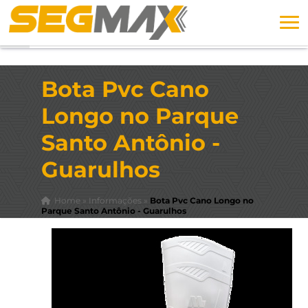
Bota Pvc Cano
Longo no Parque
Santo Antônio -
Guarulhos
Home
»
Informações
»
Bota Pvc Cano Longo no
Parque Santo Antônio - Guarulhos