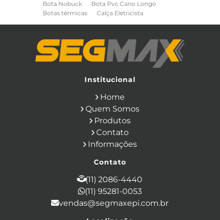
Bota Nobuck
Bota Pvc Cano Longo
Botas térmicas
Calça Eletricista
Calça Eletricista NR10 Risco 2
Camisa Eletricista NR10 Risco 2
Capa de Chuva
Cinto de Segurança para Eletricista
Cinto de Seguranca Paraquedista
Colete Refletivo
Cone de Sinalização
Equipamentos de Construcao Civil
Institucional
Equipamentos de Sinalização
Home
Ferramentas Eletricas
Ferramentas Isoladas
Quem Somos
Ferramentas Manuais para Construção
Produtos
Civil
Filtro para Respirador
Contato
Japona Térmica para Câmara Fria
Informações
Luva Anti Corte
Luva de Cobertura
Luva de Vaqueta
Luva Isolante
Contato
Luva Multitato
Luvas para Produtos Químicos
(11) 2086-4440
Macacão Contra Agentes Químicos
(11) 95281-0053
Macacão de Segurança
vendas@segmaxepi.com.br
Máscara de Proteção Respiratória com
Filtro